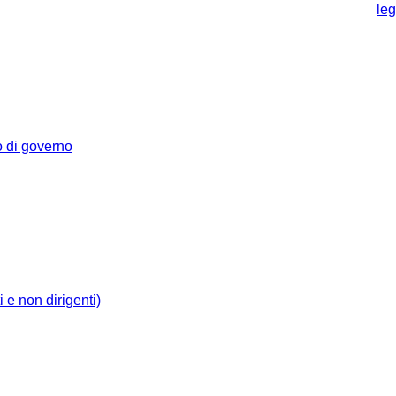
leg
 o di governo
i e non dirigenti)